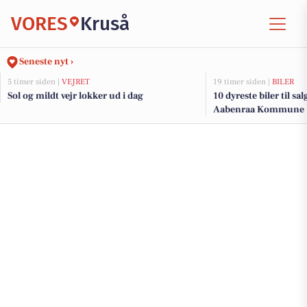
VORES
Kruså
Seneste nyt ›
5 timer siden |
VEJRET
19 timer siden |
BILER
Sol og mildt vejr lokker ud i dag
10 dyreste biler til sa
Aabenraa Kommune