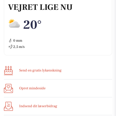
VEJRET LIGE NU
20°
💧
0 mm
💨
2,5 m/s
Send en gratis lykønskning
Opret mindeside
Indsend dit læserbidrag