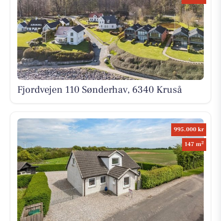
Fjordvejen 110 Sønderhav, 6340 Kruså
995.000 kr
2
147 m