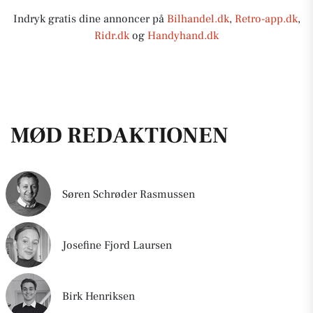
usb-c tilslutning, dæktryksmåler, isofix,
stofindtræk, multifunktionsrat,
Indryk gratis dine annoncer på
Bilhandel.dk
,
Retro-app.dk
,
automatisk lys, automatisk nødassistent,
højdejust. førersæde, splitbagsæde, el-
Ridr.dk
og
Handyhand.dk
automatisk nødbremsesystem, esp,
sidespejle, cd/radio, dæktryksmåler,
fjernb. centrallås, kørecomputer,
esp, 8 airbags, lavpris-tilbud, Henv. Tlf.
Lavpris-tilbud, Henv. Tlf. 7060 2033
7060 2033
MØD REDAKTIONEN
Søren Schrøder Rasmussen
Josefine Fjord Laursen
Birk Henriksen