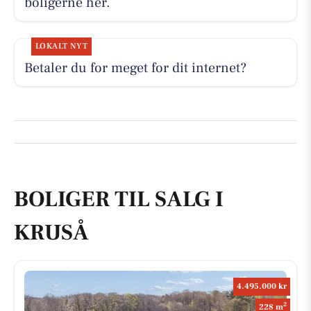
boligerne her.
LOKALT NYT
Betaler du for meget for dit internet?
BOLIGER TIL SALG I
KRUSÅ
4.495.000 kr
2
228 m