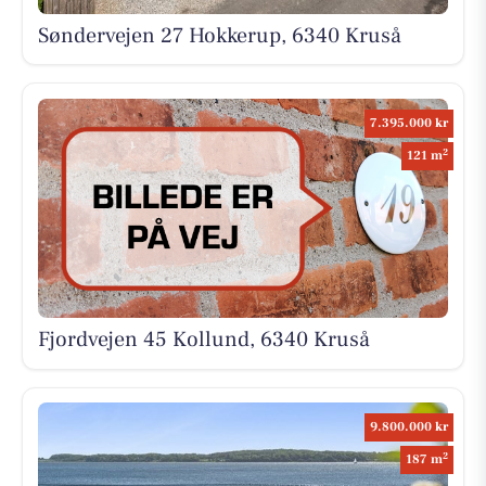
Søndervejen 27 Hokkerup, 6340 Kruså
7.395.000 kr
2
121 m
Fjordvejen 45 Kollund, 6340 Kruså
9.800.000 kr
2
187 m