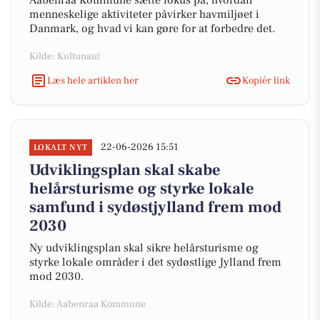
Aabenraa Kommune sætte fokus på, hvordan
menneskelige aktiviteter påvirker havmiljøet i
Danmark, og hvad vi kan gøre for at forbedre det.
Kilde: Kultunaut
Læs hele artiklen her
Kopiér link
22-06-2026 15:51
LOKALT NYT
Udviklingsplan skal skabe
helårsturisme og styrke lokale
samfund i sydøstjylland frem mod
2030
Ny udviklingsplan skal sikre helårsturisme og
styrke lokale områder i det sydøstlige Jylland frem
mod 2030.
Kilde: Aabenraa Kommune