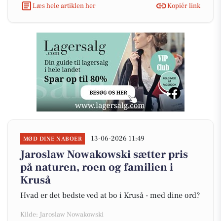
Læs hele artiklen her
Kopiér link
13-06-2026 11:49
MØD DINE NABOER
Jaroslaw Nowakowski sætter pris
på naturen, roen og familien i
Kruså
Hvad er det bedste ved at bo i Kruså - med dine ord?
Kilde: Jaroslaw Nowakowski