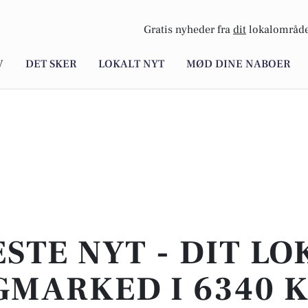
Gratis nyheder fra
dit
lokalområde
V
DET SKER
LOKALT NYT
MØD DINE NABOER
STE NYT - DIT L
GMARKED I 6340 