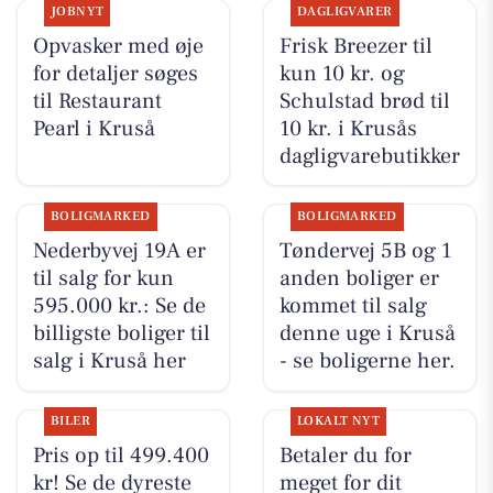
JOBNYT
DAGLIGVARER
Opvasker med øje
Frisk Breezer til
for detaljer søges
kun 10 kr. og
til Restaurant
Schulstad brød til
Pearl i Kruså
10 kr. i Krusås
dagligvarebutikker
BOLIGMARKED
BOLIGMARKED
Nederbyvej 19A er
Tøndervej 5B og 1
til salg for kun
anden boliger er
595.000 kr.: Se de
kommet til salg
billigste boliger til
denne uge i Kruså
salg i Kruså her
- se boligerne her.
BILER
LOKALT NYT
Pris op til 499.400
Betaler du for
kr! Se de dyreste
meget for dit