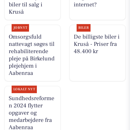
biler til salg i
internet?
Kruså
JOBNYT
BILER
Omsorgsfuld
De billigste biler i
nattevagt søges til
Kruså - Priser fra
rehabiliterende
48.400 kr
pleje på Birkelund
plejehjem i
Aabenraa
LOKALT NYT
Sundhedsreforme
n 2024 flytter
opgaver og
medarbejdere fra
Aabenraa