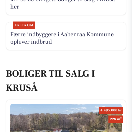
her
FAKTA OM
Færre indbyggere i Aabenraa Kommune
oplever indbrud
BOLIGER TIL SALG I
KRUSÅ
4.495.000 kr
2
228 m