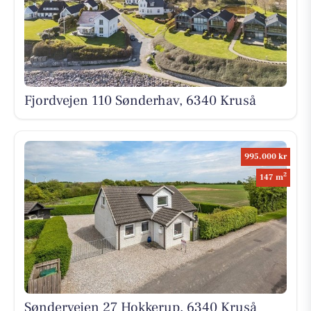
Fjordvejen 110 Sønderhav, 6340 Kruså
995.000 kr
2
147 m
Søndervejen 27 Hokkerup, 6340 Kruså