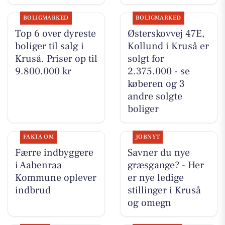
BOLIGMARKED
BOLIGMARKED
Top 6 over dyreste
Østerskovvej 47E,
boliger til salg i
Kollund i Kruså er
Kruså. Priser op til
solgt for
9.800.000 kr
2.375.000 - se
køberen og 3
andre solgte
boliger
FAKTA OM
JOBNYT
Færre indbyggere
Savner du nye
i Aabenraa
græsgange? - Her
Kommune oplever
er nye ledige
indbrud
stillinger i Kruså
og omegn