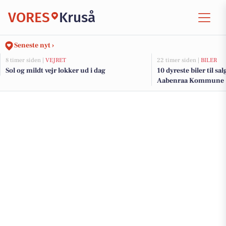
VORES
Kruså
Seneste nyt ›
8 timer siden |
VEJRET
22 timer siden |
BILER
Sol og mildt vejr lokker ud i dag
10 dyreste biler til sa
Aabenraa Kommune