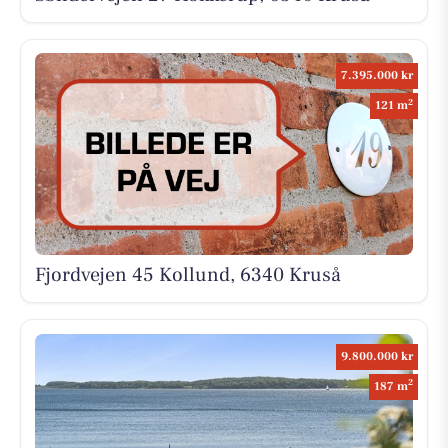
7.395.000 kr
2
121 m
Fjordvejen 45 Kollund, 6340 Kruså
9.800.000 kr
2
187 m