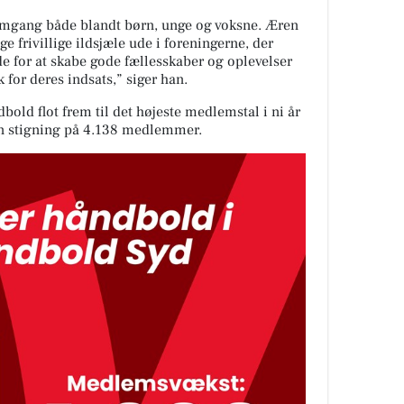
fremgang både blandt børn, unge og voksne. Æren
nge frivillige ildsjæle ude i foreningerne, der
jde for at skabe gode fællesskaber og oplevelser
 for deres indsats,” siger han.
ld flot frem til det højeste medlemstal i ni år
n stigning på 4.138 medlemmer.