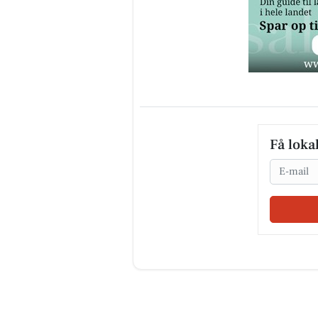
Få loka
Email