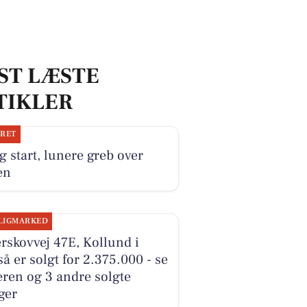
ST LÆSTE
TIKLER
JRET
g start, lunere greb over
en
LIGMARKED
rskovvej 47E, Kollund i
å er solgt for 2.375.000 - se
ren og 3 andre solgte
ger