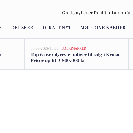
Gratis nyheder fra
dit
lokalområde
V
DET SKER
LOKALT NYT
MØD DINE NABOER
05-08-2026 13:00 |
BOLIGMARKED
n
Top 6 over dyreste boliger til salg i Kruså.
Priser op til 9.800.000 kr