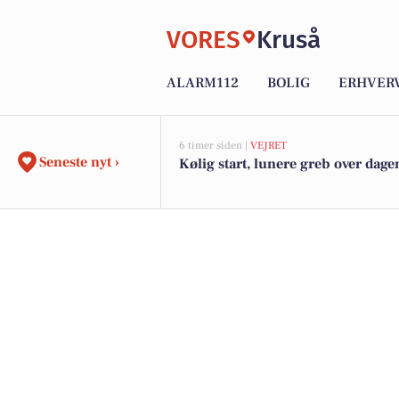
VORES
Kruså
ALARM112
BOLIG
ERHVER
6 timer siden |
VEJRET
Seneste nyt ›
Kølig start, lunere greb over dage