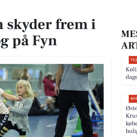
g på Fyn
 skyder frem i
ME
og på Fyn
AR
VE
Køli
dag
BO
Øste
Krus
købe
boli