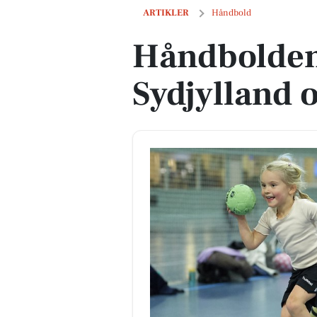
Håndbolden skyder frem i Sydjylland o
ARTIKLER
Håndbold
Håndbolden
Sydjylland 