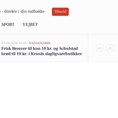
 -
direkte i din indbakke
Tilmeld
SPORT
VEJRET
02-08-2026 16:00 |
DAGLIGVARER
02-08-2026 15:04
‹
›
Frisk Breezer til kun 10 kr. og Schulstad
Østerskovvej
brød til 10 kr. i Krusås dagligvarebutikker
for 2.375.00
solgte bolige