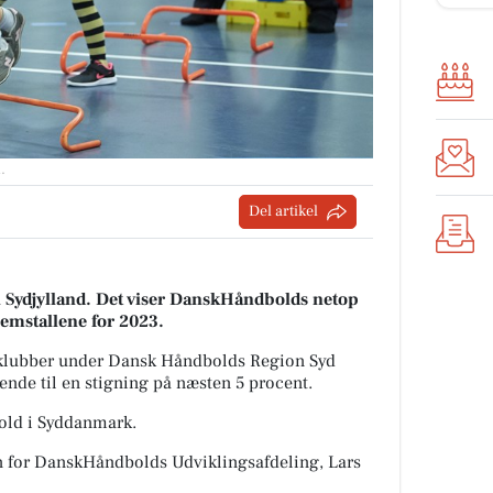
d
.
Del artikel
Sydjylland. Det viser DanskHåndbolds netop
lemstallene for 2023.
e klubber under Dansk Håndbolds Region Syd
de til en stigning på næsten 5 procent.
bold i Syddanmark.
en for DanskHåndbolds Udviklingsafdeling, Lars