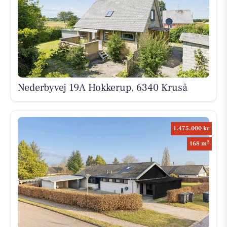
Nederbyvej 19A Hokkerup, 6340 Kruså
1.475.000 kr
2
168 m