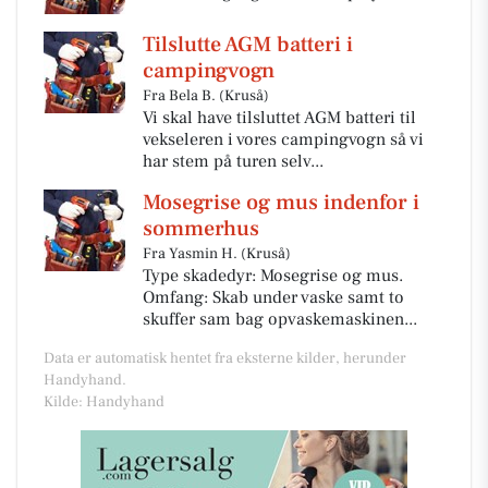
Tilslutte AGM batteri i
campingvogn
Fra Bela B. (Kruså)
Vi skal have tilsluttet AGM batteri til
vekseleren i vores campingvogn så vi
har stem på turen selv...
Mosegrise og mus indenfor i
sommerhus
Fra Yasmin H. (Kruså)
Type skadedyr: Mosegrise og mus.
Omfang: Skab under vaske samt to
skuffer sam bag opvaskemaskinen...
Data er automatisk hentet fra eksterne kilder, herunder
Handyhand.
Kilde: Handyhand