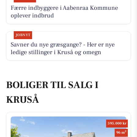
Færre indbyggere i Aabenraa Kommune
oplever indbrud
JOBNYT
Savner du nye græsgange? - Her er nye
ledige stillinger i Kruså og omegn
BOLIGER TIL SALG I
KRUSÅ
595.000 kr
2
96 m