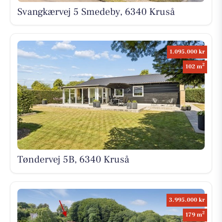
Svangkærvej 5 Smedeby, 6340 Kruså
1.095.000 kr
2
102 m
Tøndervej 5B, 6340 Kruså
3.995.000 kr
2
179 m