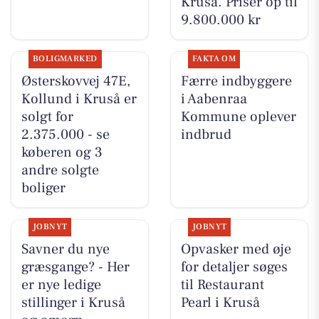
Kruså. Priser op til
9.800.000 kr
BOLIGMARKED
FAKTA OM
Østerskovvej 47E,
Færre indbyggere
Kollund i Kruså er
i Aabenraa
solgt for
Kommune oplever
2.375.000 - se
indbrud
køberen og 3
andre solgte
boliger
JOBNYT
JOBNYT
Savner du nye
Opvasker med øje
græsgange? - Her
for detaljer søges
er nye ledige
til Restaurant
stillinger i Kruså
Pearl i Kruså