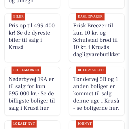
og omegn
BILER
DAGLIGVARER
Pris op til 499.400
Frisk Breezer til
kr! Se de dyreste
kun 10 kr. og
biler til salg i
Schulstad brød til
Kruså
10 kr. i Krusås
dagligvarebutikker
BOLIGMARKED
BOLIGMARKED
Nederbyvej 19A er
Tøndervej 5B og 1
til salg for kun
anden boliger er
595.000 kr.: Se de
kommet til salg
billigste boliger til
denne uge i Kruså
salg i Kruså her
- se boligerne her.
LOKALT NYT
JOBNYT