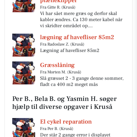
plæneklipper
Fra Gitte R. (Kruså)
Vi har sået mere græs og derfor skal
kabler ændres. Ca 130 meter kabel når
vi skridter området op....
lægning af havefliser 85m2
Fra Radoslaw Z. (Kruså)
Lægning af havefliser 85m2
Græsslåning
Fra Morten M. (Kruså)
Slå græsset 2 - 3 gange denne sommer,
fladt ca 400 m2 meget mås
Per B., Bela B. og Yasmin H. søger
hjælp til diverse opgaver i Kruså
El cykel reparation
Fra Per B. (Kruså)
Der står 2 gange error i displayet