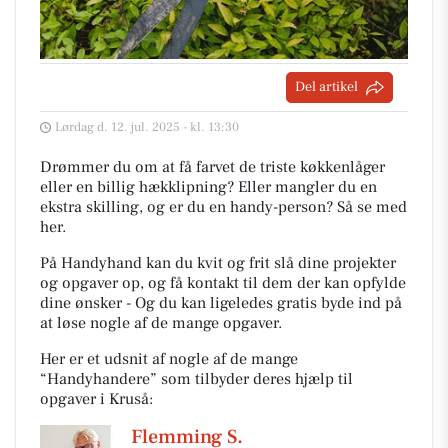
Del artikel
Lørdag d. 12. jul. 2025 - kl. 13:30
Drømmer du om at få farvet de triste køkkenlåger
eller en billig hækklipning? Eller mangler du en
ekstra skilling, og er du en handy-person? Så se med
her.
På Handyhand kan du kvit og frit slå dine projekter
og opgaver op, og få kontakt til dem der kan opfylde
dine ønsker - Og du kan ligeledes gratis byde ind på
at løse nogle af de mange opgaver.
Her er et udsnit af nogle af de mange
“Handyhandere” som tilbyder deres hjælp til
opgaver i Kruså:
Flemming S.