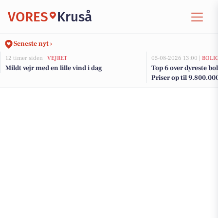
VORES
Kruså
Seneste nyt ›
12 timer siden |
VEJRET
05-08-2026 13:00 |
BOLI
Mildt vejr med en lille vind i dag
Top 6 over dyreste boli
Priser op til 9.800.00