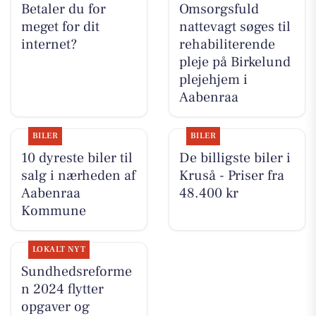
Betaler du for
Omsorgsfuld
meget for dit
nattevagt søges til
internet?
rehabiliterende
pleje på Birkelund
plejehjem i
Aabenraa
BILER
BILER
10 dyreste biler til
De billigste biler i
salg i nærheden af
Kruså - Priser fra
Aabenraa
48.400 kr
Kommune
LOKALT NYT
Sundhedsreforme
n 2024 flytter
opgaver og