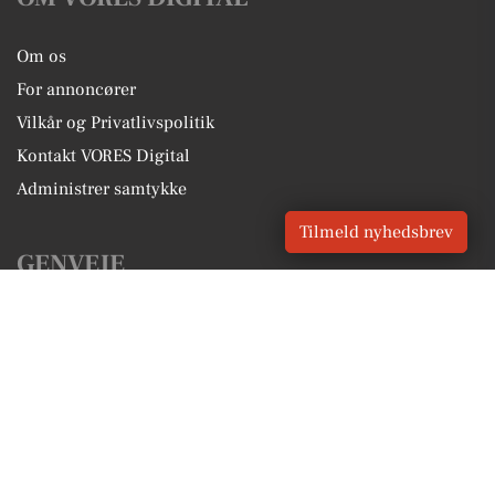
Om os
For annoncører
Vilkår og Privatlivspolitik
Kontakt VORES Digital
Administrer samtykke
Tilmeld nyhedsbrev
GENVEJE
Seneste nyt fra Kruså
Vores lokale erhverv
Kalenderen for Kruså
Fakta om Kruså
Erhvervsartikler
Aabenraa Kommune