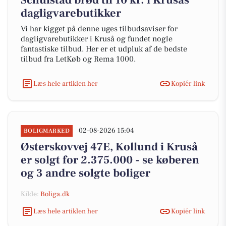
Schulstad brød til 10 kr. i Krusås
dagligvarebutikker
Vi har kigget på denne uges tilbudsaviser for
dagligvarebutikker i Kruså og fundet nogle
fantastiske tilbud. Her er et udpluk af de bedste
tilbud fra LetKøb og Rema 1000.
Læs hele artiklen her
Kopiér link
02-08-2026 15:04
BOLIGMARKED
Østerskovvej 47E, Kollund i Kruså
er solgt for 2.375.000 - se køberen
og 3 andre solgte boliger
Kilde:
Boliga.dk
Læs hele artiklen her
Kopiér link