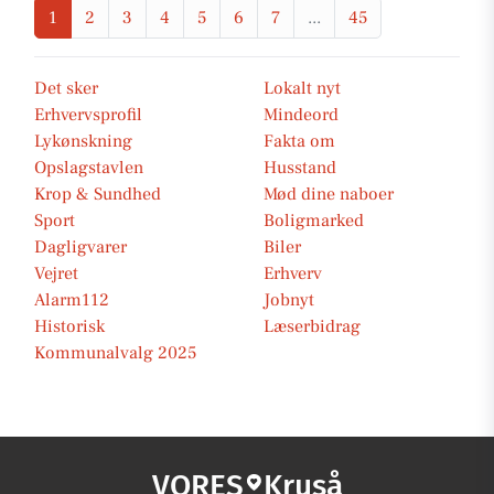
1
2
3
4
5
6
7
...
45
Det sker
Lokalt nyt
Erhvervsprofil
Mindeord
Lykønskning
Fakta om
Opslagstavlen
Husstand
Krop & Sundhed
Mød dine naboer
Sport
Boligmarked
Dagligvarer
Biler
Vejret
Erhverv
Alarm112
Jobnyt
Historisk
Læserbidrag
Kommunalvalg 2025
VORES
Kruså