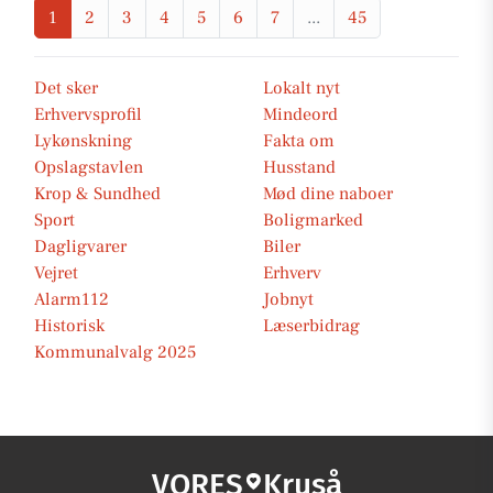
1
2
3
4
5
6
7
...
45
Det sker
Lokalt nyt
Erhvervsprofil
Mindeord
Lykønskning
Fakta om
Opslagstavlen
Husstand
Krop & Sundhed
Mød dine naboer
Sport
Boligmarked
Dagligvarer
Biler
Vejret
Erhverv
Alarm112
Jobnyt
Historisk
Læserbidrag
Kommunalvalg 2025
VORES
Kruså