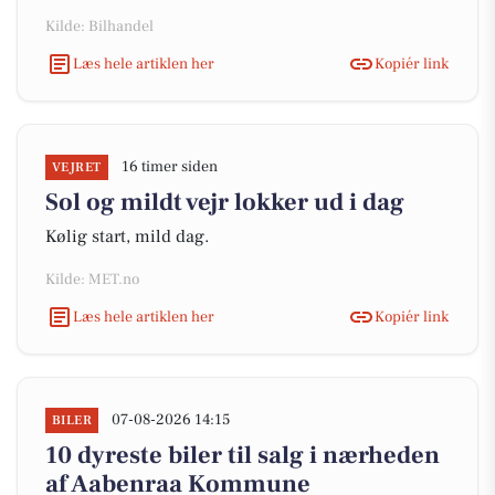
Kilde: Bilhandel
Læs hele artiklen her
Kopiér link
16 timer siden
VEJRET
Sol og mildt vejr lokker ud i dag
Kølig start, mild dag.
Kilde: MET.no
Læs hele artiklen her
Kopiér link
07-08-2026 14:15
BILER
10 dyreste biler til salg i nærheden
af Aabenraa Kommune