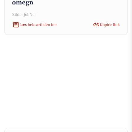
omegn
Kilde: JobNet
Læs hele artiklen her
Kopiér link