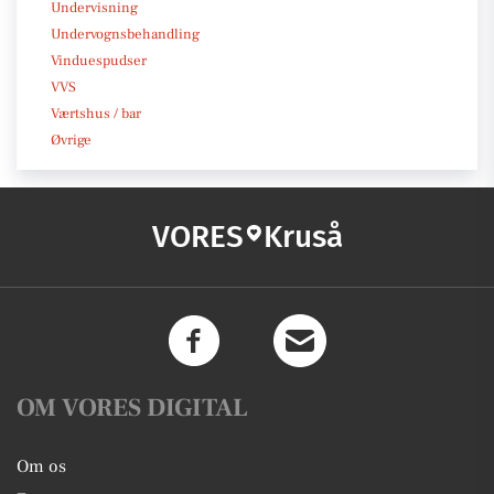
Undervisning
Undervognsbehandling
Vinduespudser
VVS
Værtshus / bar
Øvrige
VORES
Kruså
OM VORES DIGITAL
Om os