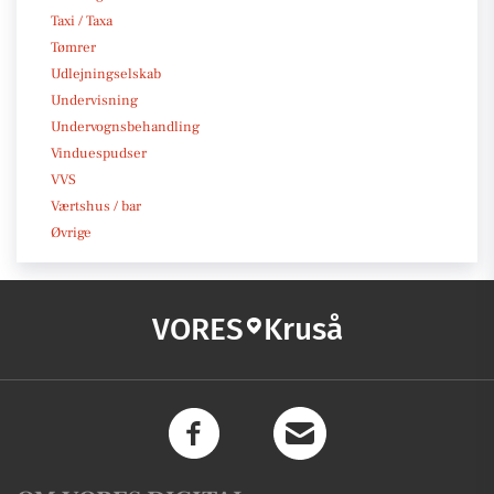
Taxi / Taxa
Tømrer
Udlejningselskab
Undervisning
Undervognsbehandling
Vinduespudser
VVS
Værtshus / bar
Øvrige
VORES
Kruså