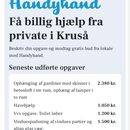
Få billig hjælp fra
private i Kruså
Beskriv din opgave og modtag gratis bud fra lokale
med Handyhand.
Seneste udførte opgaver
Ophænging af gardiner med skinner i
2.380 kr.
betonloft i tre rum, ophæng af lamper i
to rum
Havehjælp
1.050 kr.
Vvs opgave, Toilet løber
1.200 kr.
Vinduespudsning af vindues partier og
1.500 kr.
altan glas væg.