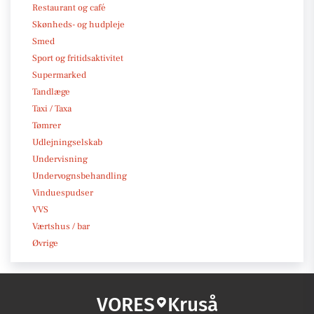
Restaurant og café
Skønheds- og hudpleje
Smed
Sport og fritidsaktivitet
Supermarked
Tandlæge
Taxi / Taxa
Tømrer
Udlejningselskab
Undervisning
Undervognsbehandling
Vinduespudser
VVS
Værtshus / bar
Øvrige
VORES
Kruså