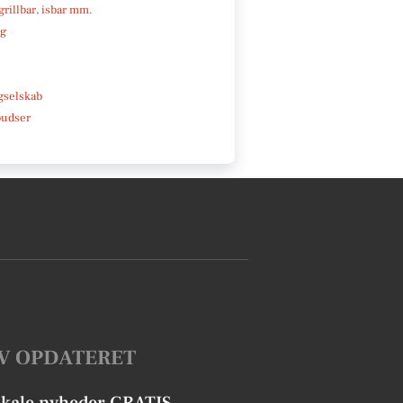
 grillbar, isbar mm.
ng
e
gselskab
pudser
V OPDATERET
okale nyheder GRATIS