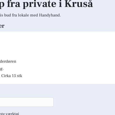
p fra private i Kruså
is bud fra lokale med Handyhand.
er
lderdøren
g.
 Cirka 15 stk
nte værktøj