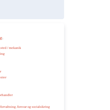
ng
.
sted / mekanik
ning
r
enter
rhandler
 forvaltning, forsvar og socialsikring