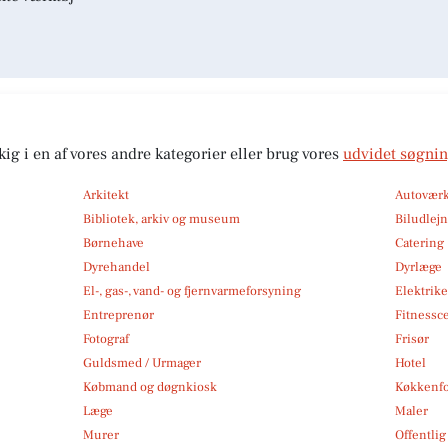
kig i en af vores andre kategorier eller brug vores
udvidet søgni
Arkitekt
Autoværk
Bibliotek, arkiv og museum
Biludlej
Børnehave
Catering
Dyrehandel
Dyrlæge
El-, gas-, vand- og fjernvarmeforsyning
Elektrike
Entreprenør
Fitnessc
Fotograf
Frisør
Guldsmed / Urmager
Hotel
Købmand og døgnkiosk
Køkkenfo
Læge
Maler
Murer
Offentlig