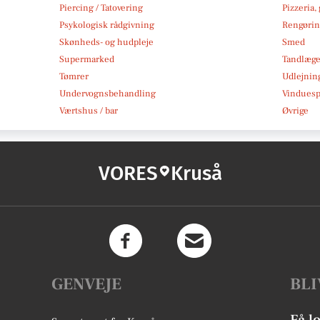
Piercing / Tatovering
Pizzeria,
Psykologisk rådgivning
Rengøri
Skønheds- og hudpleje
Smed
Supermarked
Tandlæg
Tømrer
Udlejnin
Undervognsbehandling
Vindues
Værtshus / bar
Øvrige
VORES
Kruså
GENVEJE
BLI
Få l