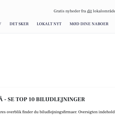
Gratis nyheder fra
dit
lokalområde
V
DET SKER
LOKALT NYT
MØD DINE NABOER
Å - SE TOP 10 BILUDLEJNINGER
vores overblik finder du biludlejningsfirmaer.
Oversigten indeholde