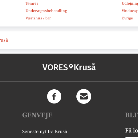
Tømrer
Udlejnin
Undervognsbehandling
Vindues
Værtshus / bar
Øvrige
ruså
VORES
Kruså
GENVEJE
BLI
Få l
Seneste nyt fra Kruså