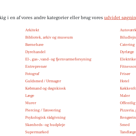
kig i en af vores andre kategorier eller brug vores
udvidet søgni
Arkitekt
Autoværk
Bibliotek, arkiv og museum
Biludlej
Børnehave
Catering
Dyrehandel
Dyrlæge
El-, gas-, vand- og fjernvarmeforsyning
Elektrike
Entreprenør
Fitnessc
Fotograf
Frisør
Guldsmed / Urmager
Hotel
Købmand og døgnkiosk
Køkkenfo
Læge
Maler
Murer
Offentlig
Piercing / Tatovering
Pizzeria,
Psykologisk rådgivning
Rengøri
Skønheds- og hudpleje
Smed
Supermarked
Tandlæg