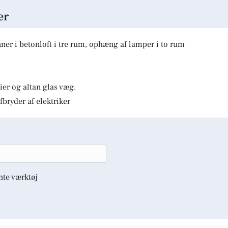
er
er i betonloft i tre rum, ophæng af lamper i to rum
er og altan glas væg.
fbryder af elektriker
nte værktøj