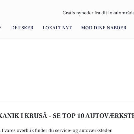
Gratis nyheder fra
dit
lokalområde
V
DET SKER
LOKALT NYT
MØD DINE NABOER
ANIK I KRUSÅ - SE TOP 10 AUTOVÆRKST
. I vores overblik finder du service- og autoværksteder.