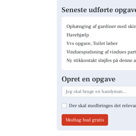
Seneste udførte opgav
Ophænging af gardiner med skinn
Havehjælp
Vvs opgave, Toilet løber
Vinduespudsning af vindues parti
Ny stikkontakt sløjfes på denne a
Opret en opgave
Der skal medbringes det releva
Modtag bud gratis