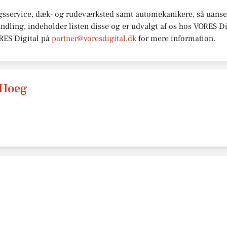
gsservice, dæk- og rudeværksted samt automekanikere, så uanset
andling, indeholder listen disse og er udvalgt af os hos VORES Di
ORES
Digital på
partner@voresdigital.dk
for mere
information.
 Hoeg