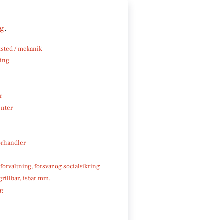
ng
.
sted / mekanik
ning
r
enter
rhandler
 forvaltning, forsvar og socialsikring
 grillbar, isbar mm.
ng
e