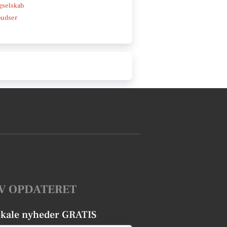
gselskab
pudser
V OPDATERET
okale nyheder GRATIS